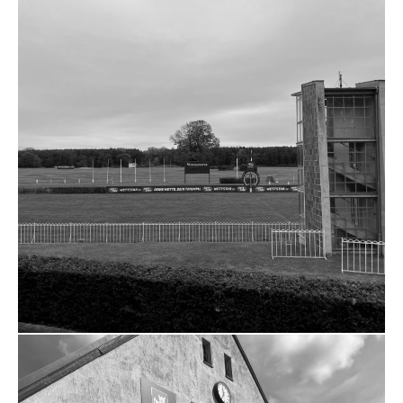
ZUSCHLAG UMBAU UND
GRUNDINSTANDSETZUNG DER TA
III – JVA TEGEL
ZUM PROJEKT
ZUSCHLAG SANIERUNG
RENNBAHN HOPPEGARTEN