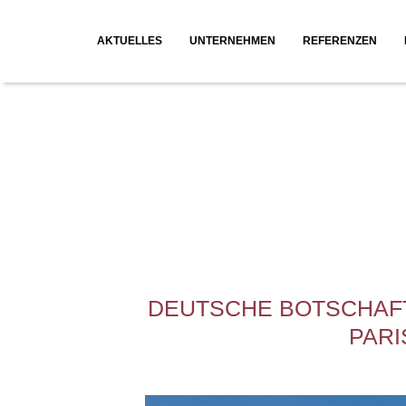
AKTUELLES
UNTERNEHMEN
REFERENZEN
Geschichte
Neubauprojekte
Philosophie
Umbauprojekte
Leitung
Auslandsprojekte
Leistungsspektrum
Wettbewerbe
DEUTSCHE BOTSCHAF
PARI