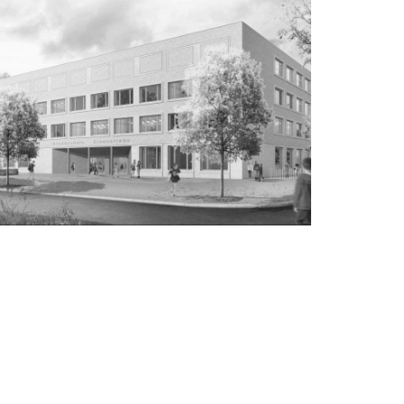
ZUM WETTBEWERB
ENTWURF EINER MODULAREN
GRUNDSCHULE (3-ZÜGIG) MIT
MODULARER SPORTHALLE
Berlin