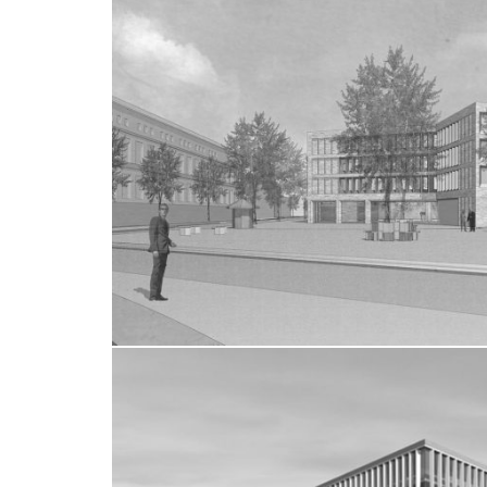
NEUBAU EINES FORSCHUNGS-
UND INSTITUTSGEBÄUDES
Darmstadt