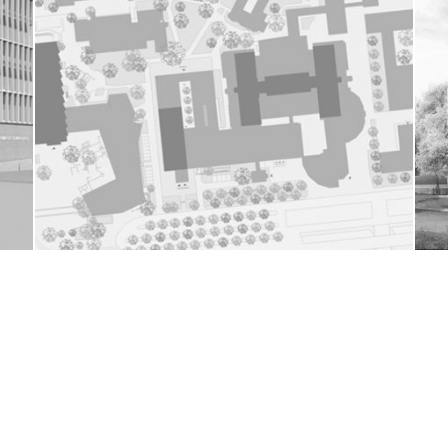
ZUM WETTBEWERB
–
NEUBAU FÜR EIN
FORSCHUNGSZENTRUM FÜR
MASCHINENBAU UND
INFORMATIK
Berlin